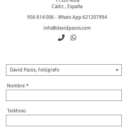
11520
Rota
Cádiz
,
España
956 814 006 - Whats App 621207994
info@davidpazos.com
Nombre
*
Teléfono